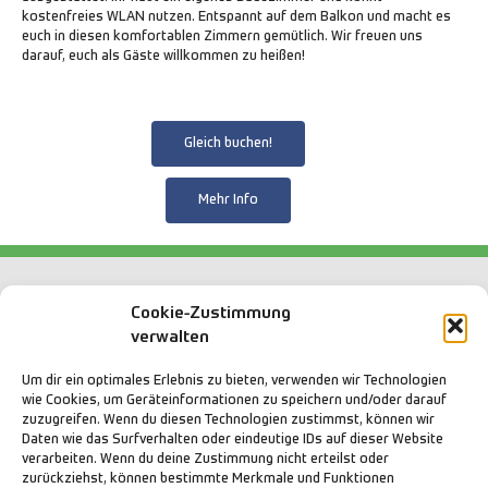
kostenfreies WLAN nutzen. Entspannt auf dem Balkon und macht es
euch in diesen komfortablen Zimmern gemütlich. Wir freuen uns
darauf, euch als Gäste willkommen zu heißen!
Gleich buchen!
Mehr Info
Cookie-Zustimmung
verwalten
Vierbettzimmer mit Bad
Um dir ein optimales Erlebnis zu bieten, verwenden wir Technologien
wie Cookies, um Geräteinformationen zu speichern und/oder darauf
zuzugreifen. Wenn du diesen Technologien zustimmst, können wir
Daten wie das Surfverhalten oder eindeutige IDs auf dieser Website
Entdeckt unser komfortables Vierbettzimmer mit
verarbeiten. Wenn du deine Zustimmung nicht erteilst oder
eigenem Bad. Mit einer Größe von 12 m² bietet es Platz
zurückziehst, können bestimmte Merkmale und Funktionen