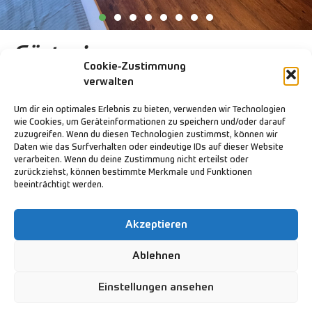
Gästezimmer
Cookie-Zustimmung
verwalten
Unsere 27 Gästezimmer sind einfach aber funktional
eingerichtet und bieten Ruhe und Erholung nach einem
Um dir ein optimales Erlebnis zu bieten, verwenden wir Technologien
aktiven Tag.
wie Cookies, um Geräteinformationen zu speichern und/oder darauf
zuzugreifen. Wenn du diesen Technologien zustimmst, können wir
23 geräumige Mehrbettzimmer mit 2 bis 5
Daten wie das Surfverhalten oder eindeutige IDs auf dieser Website
verarbeiten. Wenn du deine Zustimmung nicht erteilst oder
Einzelbetten, verteilt über 2 Etagen, welche auch
zurückziehst, können bestimmte Merkmale und Funktionen
aber jeweils auch zur Einzel- oder
beeinträchtigt werden.
Doppelbelegung gebucht werden können.
4 Balkonzimmer mit einem gemütlichen
Akzeptieren
Doppelbett und einem Hochbett für extra Komfort
Alle Zimmer verfügen über ein eigenes
Ablehnen
Badezimmer mit WC, Waschbecken und Dusche
sowie Garderobenschränke.
Einstellungen ansehen
Bett- und Frotteewäsche sowie